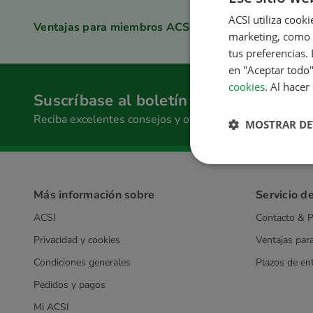
ACSI utiliza cooki
Ventajas para miembros ACSI Club ID
marketing, como c
tus preferencias.
en "Aceptar todo"
cookies
. Al hacer
Suscríbase al boletín informativo
Reciba excelentes consejos y ofertas
MOSTRAR DE
Más información sobre
Servicio de
ACSI
Contacto & P
Privacidad y cookies
Ventajas par
Condiciones generales
Plazos de en
Pedidos y pagos
Mi ACSI