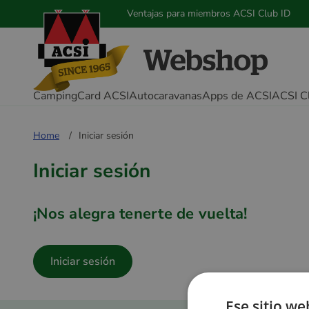
Ventajas para miembros ACSI Club ID
CampingCard ACSI
Autocaravanas
Apps de ACSI
ACSI C
Home
Iniciar sesión
Iniciar sesión
¡Nos alegra tenerte de vuelta!
Iniciar sesión
Ese sitio we