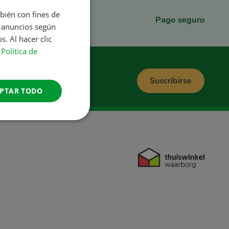
mbién con fines de
DUTCH
Pago seguro
s anuncios según
ENGLISH
. Al hacer clic
FRENCH
a
Política de
GERMAN
Suscribirse
ITALIAN
PTAR TODO
DANISH
SPANISH
SWEDISH