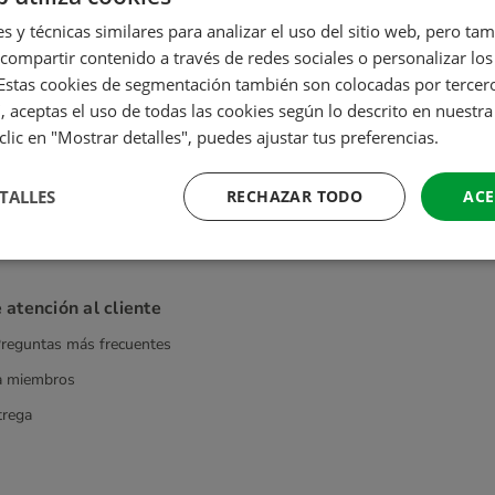
es y técnicas similares para analizar el uso del sitio web, pero ta
Pedir rápida y fácilmente
ompartir contenido a través de redes sociales o personalizar lo
 Estas cookies de segmentación también son colocadas por terceros
, aceptas el uso de todas las cookies según lo descrito en nuestr
 clic en "Mostrar detalles", puedes ajustar tus preferencias.
TALLES
RECHAZAR TODO
ACE
 atención al cliente
reguntas más frecuentes
a miembros
trega