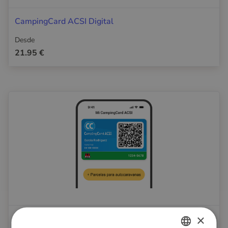
CampingCard ACSI Digital
Desde
21.95 €
×
CampingCard ACSI Digital & Áreas para