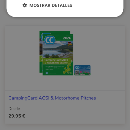
21.95 €
MOSTRAR DETALLES
CampingCard ACSI & Motorhome Pitches
Desde
29.95 €