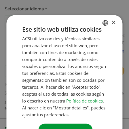
Seleccionar idioma
*
×
Inglés
Holandés
Alemán
Francés
Español
Ese sitio web utiliza cookies
No miembros
21,95 €
ACSI utiliza cookies y técnicas similares
DUTCH
Miembros Club ID
20,95 €
para analizar el uso del sitio web, pero
ENGLISH
Hazte socio ahora y ahorra directamente
también con fines de marketing, como
FRENCH
compartir contenido a través de redes
sociales o personalizar los anuncios según
GERMAN
Añadir al carrito
tus preferencias. Estas cookies de
ITALIAN
segmentación también son colocadas por
IVA incluido Gastos de envío no incluidos
terceros. Al hacer clic en "Aceptar todo",
DANISH
Suscripciones disponibles exclusivamente en nuestra tienda online
aceptas el uso de todas las cookies según
SPANISH
lo descrito en nuestra
Política de cookies
.
¿Preguntas? Nuestro servicio de atención al cliente estará
SWEDISH
Al hacer clic en "Mostrar detalles", puedes
encantado de ayudarte
ajustar tus preferencias.