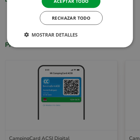
Descripción
ACEPTAR TODO
RECHAZAR TODO
MOSTRAR DETALLES
Productos relacionados
CampingCard ACSI Digital
Camp