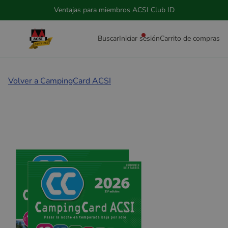
Ventajas para miembros ACSI Club ID
Buscar
Iniciar sesión
Carrito de compras
Volver a CampingCard ACSI