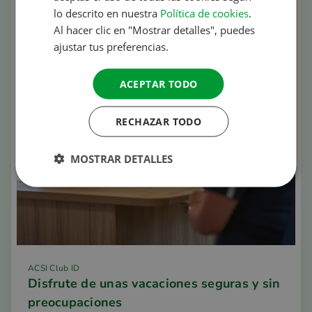
SPANISH
lo descrito en nuestra
Política de cookies
.
SWEDISH
Al hacer clic en "Mostrar detalles", puedes
ajustar tus preferencias.
ACEPTAR TODO
RECHAZAR TODO
MOSTRAR DETALLES
ACSI Club ID
Disfrute de unas vacaciones seguras y sin
preocupaciones