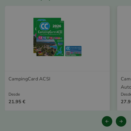
CampingCard ACSI
Camp
Auto
Desde
Desd
21.95 €
27.9