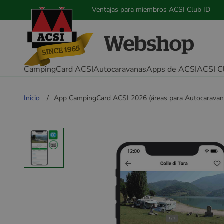
Ventajas para miembros ACSI Club ID
CampingCard ACSI
Autocaravanas
Apps de ACSI
ACSI C
Inicio
App CampingCard ACSI 2026 (áreas para Autocaravan