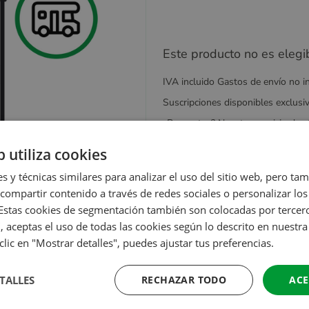
Este producto no es elegi
IVA incluido Gastos de envío no i
Suscripciones disponibles exclusi
¿Preguntas? Nuestro servicio de a
b utiliza cookies
Descripción
es y técnicas similares para analizar el uso del sitio web, pero ta
ompartir contenido a través de redes sociales o personalizar lo
 Estas cookies de segmentación también son colocadas por terceros
, aceptas el uso de todas las cookies según lo descrito en nuestr
 clic en "Mostrar detalles", puedes ajustar tus preferencias.
TALLES
RECHAZAR TODO
ACE