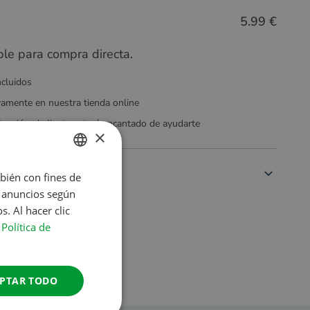
5.99 €
ble para compra directa.
ncluidos
vamente en nuestra tienda online
tención al cliente estará encantado de ayudarte
×
mbién con fines de
DUTCH
s anuncios según
ENGLISH
. Al hacer clic
FRENCH
a
Política de
GERMAN
ITALIAN
PTAR TODO
DANISH