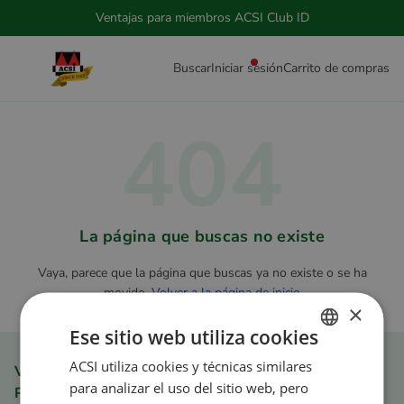
Ventajas para miembros ACSI Club ID
Buscar
Iniciar sesión
Carrito de compras
404
La página que buscas no existe
Vaya, parece que la página que buscas ya no existe o se ha
movido.
Volver a la página de inicio
×
Ese sitio web utiliza cookies
ACSI utiliza cookies y técnicas similares
DUTCH
Ventajas para miembros ACSI Club ID
para analizar el uso del sitio web, pero
Pedir rápida y fácilmente
ENGLISH