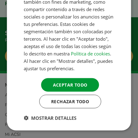
también con fines de marketing, como
Pago seguro
FRENCH
compartir contenido a través de redes
sociales o personalizar los anuncios según
GERMAN
tus preferencias. Estas cookies de
ITALIAN
segmentación también son colocadas por
Suscríbase al boletín informativo
terceros. Al hacer clic en "Aceptar todo",
DANISH
Reciba excelentes consejos y ofertas
aceptas el uso de todas las cookies según
SPANISH
lo descrito en nuestra
Política de cookies
.
Suscribirse
SWEDISH
Al hacer clic en "Mostrar detalles", puedes
ajustar tus preferencias.
Más información sobre
ACEPTAR TODO
ACSI
RECHAZAR TODO
Privacidad y cookies
Condiciones generales
MOSTRAR DETALLES
Pedidos y pagos
Mi ACSI