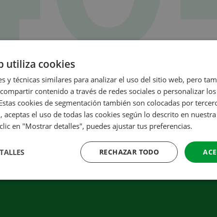
b utiliza cookies
La página que buscas no existe
es y técnicas similares para analizar el uso del sitio web, pero ta
ompartir contenido a través de redes sociales o personalizar lo
e la página que buscas ya no existe o se ha movido.
Volver a la
 Estas cookies de segmentación también son colocadas por terceros
, aceptas el uso de todas las cookies según lo descrito en nuestr
 clic en "Mostrar detalles", puedes ajustar tus preferencias.
Pedir rápida y fácilmente
TALLES
RECHAZAR TODO
ACE