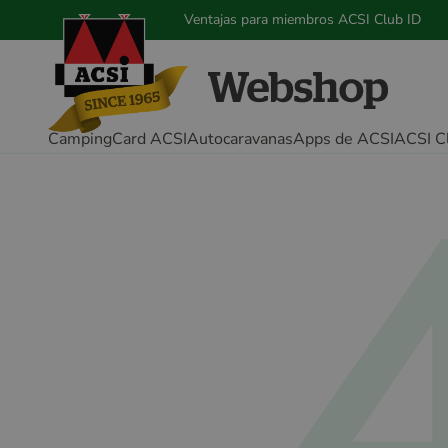
Ventajas para miembros ACSI Club ID
CampingCard ACSI
Autocaravanas
Apps de ACSI
ACSI C