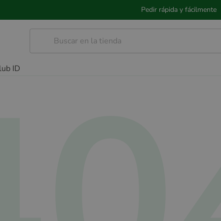
Pedir rápida y fácilmente
40
lub ID