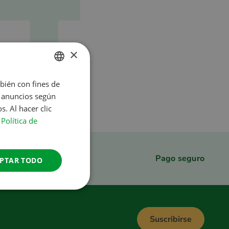
×
mbién con fines de
DUTCH
s anuncios según
ENGLISH
 página de inicio
. Al hacer clic
FRENCH
a
Política de
GERMAN
ITALIAN
Pago seguro
PTAR TODO
DANISH
SPANISH
SWEDISH
Suscribirse