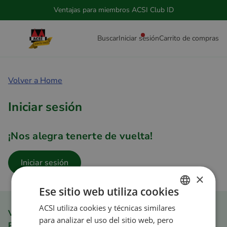
Ventajas para miembros ACSI Club ID
Buscar
Iniciar sesión
Carrito de compras
Volver a Home
Iniciar sesión
¡Nos alegra tenerte de vuelta!
Iniciar sesión
×
Ese sitio web utiliza cookies
ACSI utiliza cookies y técnicas similares
DUTCH
Ventajas para miembros ACSI Club ID
para analizar el uso del sitio web, pero
ENGLISH
Pedir rápida y fácilmente