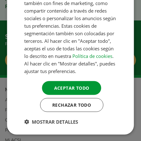
también con fines de marketing, como
Pago seguro
FRENCH
compartir contenido a través de redes
sociales o personalizar los anuncios según
GERMAN
tus preferencias. Estas cookies de
ITALIAN
segmentación también son colocadas por
Suscríbase al boletín informativo
terceros. Al hacer clic en "Aceptar todo",
DANISH
Reciba excelentes consejos y ofertas
aceptas el uso de todas las cookies según
SPANISH
lo descrito en nuestra
Política de cookies
.
Suscribirse
SWEDISH
Al hacer clic en "Mostrar detalles", puedes
ajustar tus preferencias.
ACEPTAR TODO
Más información sobre
ACSI
RECHAZAR TODO
Privacidad y cookies
Condiciones generales
MOSTRAR DETALLES
Pedidos y pagos
Mi ACSI